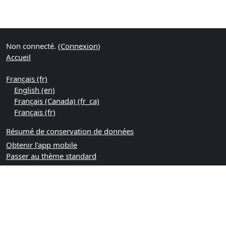
Non connecté. (
Connexion
)
Accueil
Français ‎(fr)‎
English ‎(en)‎
Français (Canada) ‎(fr_ca)‎
Français ‎(fr)‎
Résumé de conservation de données
Obtenir l’app mobile
Passer au thème standard